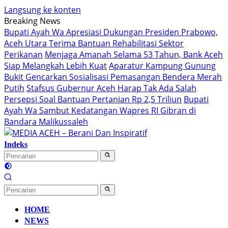
Langsung ke konten
Breaking News
Bupati Ayah Wa Apresiasi Dukungan Presiden Prabowo,
Aceh Utara Terima Bantuan Rehabilitasi Sektor
Perikanan
Menjaga Amanah Selama 53 Tahun, Bank Aceh
Siap Melangkah Lebih Kuat
Aparatur Kampung Gunung
Bukit Gencarkan Sosialisasi Pemasangan Bendera Merah
Putih
Stafsus Gubernur Aceh Harap Tak Ada Salah
Persepsi Soal Bantuan Pertanian Rp 2,5 Triliun
Bupati
Ayah Wa Sambut Kedatangan Wapres RI Gibran di
Bandara Malikussaleh
Indeks
HOME
NEWS