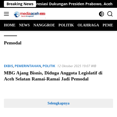
Langsung
pati Ayah Wa Apresiasi Dukungan Presiden Prabowo, Aceh Utara 
Breaking News
ke
konten
HOME
NEWS
NANGGROE
POLITIK
OLAHRAGA
PEMER
Pemodal
EKBIS
,
PEMERINTAHAN
,
POLITIK
12 Oktober 2025 19:07 WIB
MBG Ajang Bisnis, Diduga Anggota Legislatif di
Aceh Selatan Ramai-Ramai Jadi Pemodal
Selengkapnya