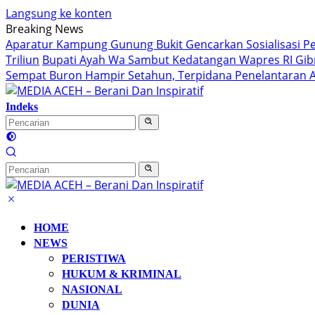
Langsung ke konten
Breaking News
Aparatur Kampung Gunung Bukit Gencarkan Sosialisasi 
Triliun
Bupati Ayah Wa Sambut Kedatangan Wapres RI Gibr
Sempat Buron Hampir Setahun, Terpidana Penelantaran A
Indeks
HOME
NEWS
PERISTIWA
HUKUM & KRIMINAL
NASIONAL
DUNIA