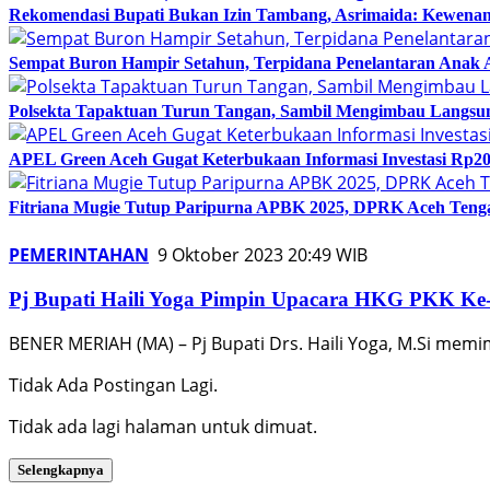
Rekomendasi Bupati Bukan Izin Tambang, Asrimaida: Kewen
Sempat Buron Hampir Setahun, Terpidana Penelantaran Anak 
Polsekta Tapaktuan Turun Tangan, Sambil Mengimbau Langs
APEL Green Aceh Gugat Keterbukaan Informasi Investasi Rp20
Fitriana Mugie Tutup Paripurna APBK 2025, DPRK Aceh Tenga
PEMERINTAHAN
9 Oktober 2023 20:49 WIB
Pj Bupati Haili Yoga Pimpin Upacara HKG PKK Ke-
BENER MERIAH (MA) – Pj Bupati Drs. Haili Yoga, M.Si mem
Tidak Ada Postingan Lagi.
Tidak ada lagi halaman untuk dimuat.
Selengkapnya