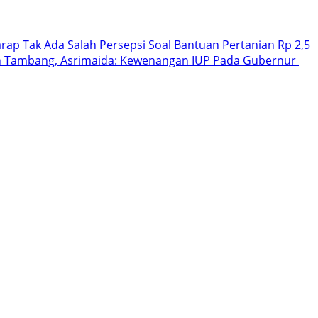
rap Tak Ada Salah Persepsi Soal Bantuan Pertanian Rp 2,5
in Tambang, Asrimaida: Kewenangan IUP Pada Gubernur