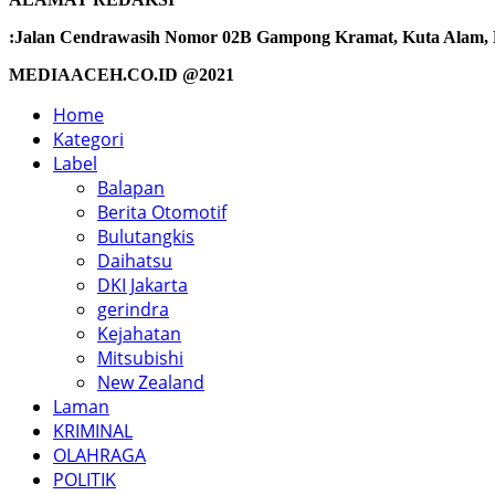
:Jalan Cendrawasih Nomor 02B Gampong Kramat, Kuta Alam, Ba
MEDIAACEH.CO.ID @2021
Home
Kategori
Label
Balapan
Berita Otomotif
Bulutangkis
Daihatsu
DKI Jakarta
gerindra
Kejahatan
Mitsubishi
New Zealand
Laman
KRIMINAL
OLAHRAGA
POLITIK