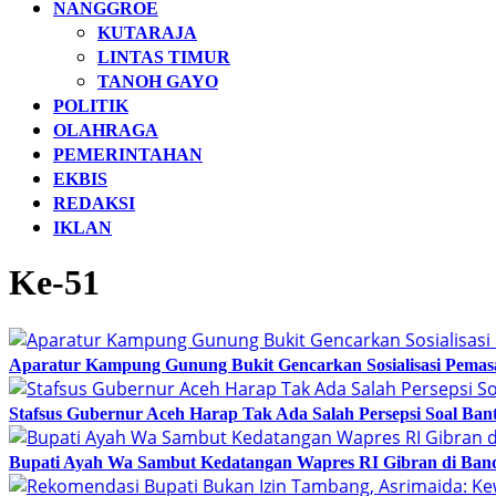
NANGGROE
KUTARAJA
LINTAS TIMUR
TANOH GAYO
POLITIK
OLAHRAGA
PEMERINTAHAN
EKBIS
REDAKSI
IKLAN
Ke-51
Aparatur Kampung Gunung Bukit Gencarkan Sosialisasi Pema
Stafsus Gubernur Aceh Harap Tak Ada Salah Persepsi Soal Bant
Bupati Ayah Wa Sambut Kedatangan Wapres RI Gibran di Band