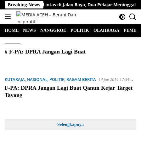
Langsung
Kecelakaan Lalu Lintas di Jalan Raya, Dua Pelajar Meninggal D
Breaking News
ke
konten
HOME
NEWS
NANGGROE
POLITIK
OLAHRAGA
PEMER
# F-PA: DPRA Jangan Lagi Buat
KUTARAJA
,
NASIONAL
,
POLITIK
,
RAGAM BERITA
14 Juli 2019 17:34
WIB
F-PA: DPRA Jangan Lagi Buat Qanun Kejar Target
Tayang
Selengkapnya