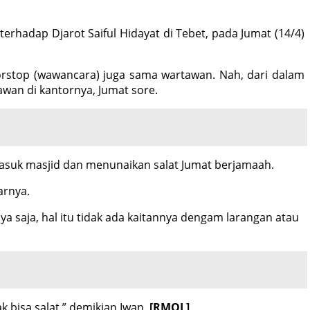
erhadap Djarot Saiful Hidayat di Tebet, pada Jumat (14/4)
oorstop (wawancara) juga sama wartawan. Nah, dari dalam
tawan di kantornya, Jumat sore.
 masuk masjid dan menunaikan salat Jumat berjamaah.
arnya.
 saja, hal itu tidak ada kaitannya dengam larangan atau
k bisa salat,” demikian Iwan.
[RMOL]