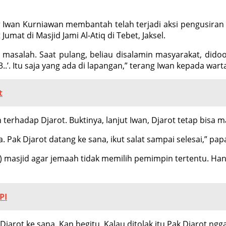
 Iwan Kurniawan membantah telah terjadi aksi pengusiran t
mat di Masjid Jami Al-Atiq di Tebet, Jaksel.
a masalah. Saat pulang, beliau disalamin masyarakat, did
 3..’. Itu saja yang ada di lapangan,” terang Iwan kepada war
t
terhadap Djarot. Buktinya, lanjut Iwan, Djarot tetap bisa
 Pak Djarot datang ke sana, ikut salat sampai selesai,” pap
asjid agar jemaah tidak memilih pemimpin tertentu. Hanya
PI
jarot ke sana. Kan begitu. Kalau ditolak itu Pak Djarot ngga