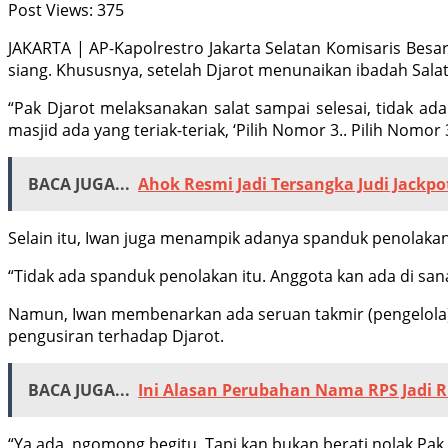
Post Views:
375
JAKARTA | AP-Kapolrestro Jakarta Selatan Komisaris Besar
siang. Khususnya, setelah Djarot menunaikan ibadah Salat Ju
“Pak Djarot melaksanakan salat sampai selesai, tidak ad
masjid ada yang teriak-teriak, ‘Pilih Nomor 3.. Pilih Nomor
BACA JUGA...
Ahok Resmi Jadi Tersangka Judi Jackpo
Selain itu, Iwan juga menampik adanya spanduk penolakan 
“Tidak ada spanduk penolakan itu. Anggota kan ada di sana.
Namun, Iwan membenarkan ada seruan takmir (pengelola) m
pengusiran terhadap Djarot.
BACA JUGA...
Ini Alasan Perubahan Nama RPS Jadi R
“Ya ada, ngomong begitu. Tapi kan bukan berati nolak Pak D