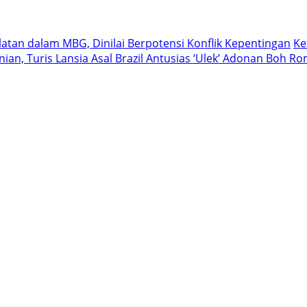
atan dalam MBG, Dinilai Berpotensi Konflik Kepentingan
Ke
ian, Turis Lansia Asal Brazil Antusias ‘Ulek’ Adonan Boh R