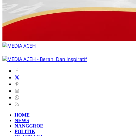
HOME
NEWS
NANGGROE
POLITIK