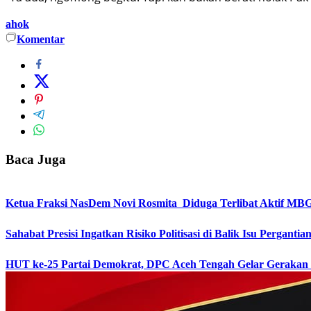
ahok
Komentar
Baca Juga
Ketua Fraksi NasDem Novi Rosmita Diduga Terlibat Aktif MBG,
Sahabat Presisi Ingatkan Risiko Politisasi di Balik Isu Pergantia
HUT ke-25 Partai Demokrat, DPC Aceh Tengah Gelar Gerakan L