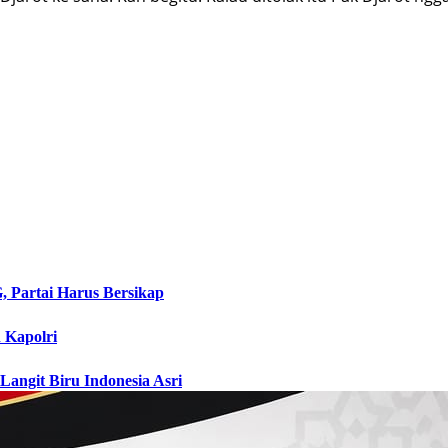
 Partai Harus Bersikap
n Kapolri
angit Biru Indonesia Asri