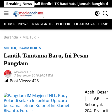
Langsung
Belajar Kembali Berdiri, TK Raudhatul Jannah Bangkit dari Benca
Breaking News
ke
konten
HOME
NEWS
NANGGROE
POLITIK
OLAHRAGA
PEMER
Beranda
MILITER
MILITER
,
RAGAM BERITA
Lantik Tamtama Baru, Ini Pesan
Pangdam
MEDIA ACEH
7 September 2016 20:01 WIB
Post Views:
423
Aceh Besar
| AP
–
Sebanyak
204 Prajurit