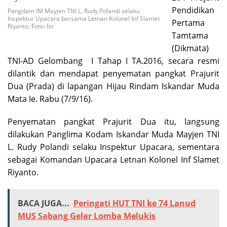
Pendidikan
Pangdam IM Mayjen TNI L. Rudy Polandi selaku
Inspektur Upacara bersama Letnan Kolonel Inf Slamet
Pertama
Riyanto. Foto: Ist
Tamtama
(Dikmata)
TNI-AD Gelombang I Tahap I TA.2016, secara resmi
dilantik dan mendapat penyematan pangkat Prajurit
Dua (Prada) di lapangan Hijau Rindam Iskandar Muda
Mata Ie. Rabu (7/9/16).
Penyematan pangkat Prajurit Dua itu, langsung
dilakukan Panglima Kodam Iskandar Muda Mayjen TNI
L. Rudy Polandi selaku Inspektur Upacara, sementara
sebagai Komandan Upacara Letnan Kolonel Inf Slamet
Riyanto.
BACA JUGA...
Peringati HUT TNI ke 74 Lanud
MUS Sabang Gelar Lomba Melukis